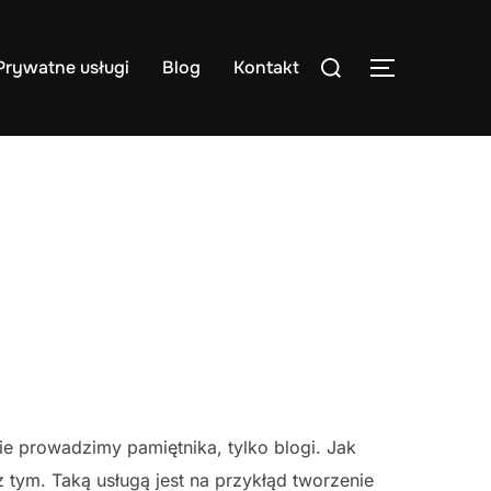
Search
Prywatne usługi
Blog
Kontakt
TOGGLE S
for:
nie prowadzimy pamiętnika, tylko blogi. Jak
tym. Taką usługą jest na przykłąd tworzenie