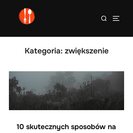
Skip
to
Search
TOGGLE
content
for:
Kategoria:
zwiększenie
10 skutecznych sposobów na