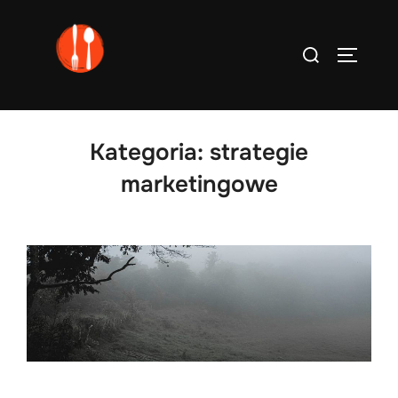
Skip
to
Search
TOGGLE
content
for:
Kategoria:
strategie
marketingowe