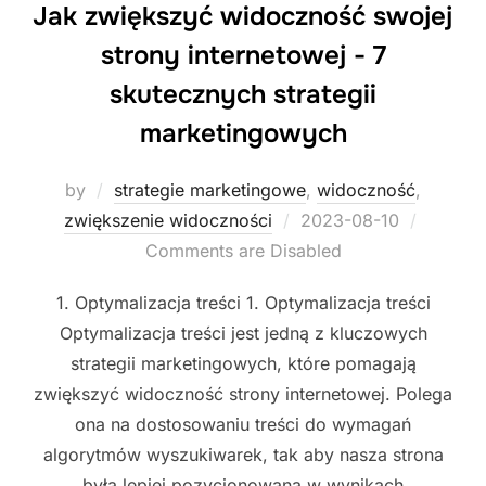
Jak zwiększyć widoczność swojej
strony internetowej - 7
skutecznych strategii
marketingowych
by
strategie marketingowe
,
widoczność
,
Posted
zwiększenie widoczności
2023-08-10
on
Comments are Disabled
1. Optymalizacja treści 1. Optymalizacja treści
Optymalizacja treści jest jedną z kluczowych
strategii marketingowych, które pomagają
zwiększyć widoczność strony internetowej. Polega
ona na dostosowaniu treści do wymagań
algorytmów wyszukiwarek, tak aby nasza strona
była lepiej pozycjonowana w wynikach