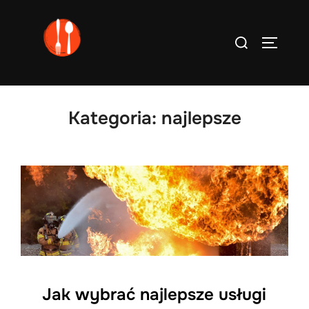
Skip
to
Search
TOGGLE
content
for:
Kategoria:
najlepsze
Jak wybrać najlepsze usługi