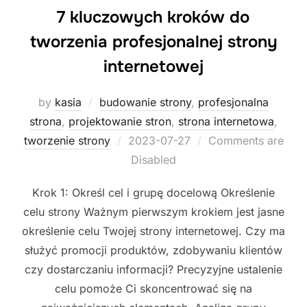
7 kluczowych kroków do
tworzenia profesjonalnej strony
internetowej
by
kasia
budowanie strony
,
profesjonalna
strona
,
projektowanie stron
,
strona internetowa
,
Posted
tworzenie strony
2023-07-27
Comments are
on
Disabled
Krok 1: Określ cel i grupę docelową Określenie
celu strony Ważnym pierwszym krokiem jest jasne
określenie celu Twojej strony internetowej. Czy ma
służyć promocji produktów, zdobywaniu klientów
czy dostarczaniu informacji? Precyzyjne ustalenie
celu pomoże Ci skoncentrować się na