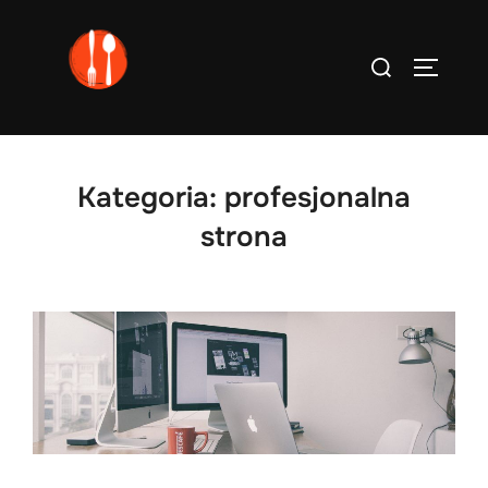
Skip
to
Search
TOGGLE
content
for:
Kategoria:
profesjonalna
strona