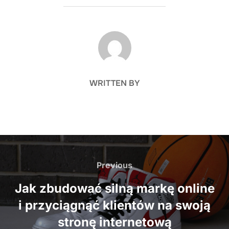
POST AUTHOR
WRITTEN BY
Nawigacja
wpisu
Previous
Previous
Jak zbudować silną markę online
i przyciągnąć klientów na swoją
stronę internetową